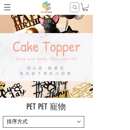
Cake Topper
Enjoy your party, Enjoy your life
花心思 顯愛意
為此留下美好の回憶
PET PET 寵物