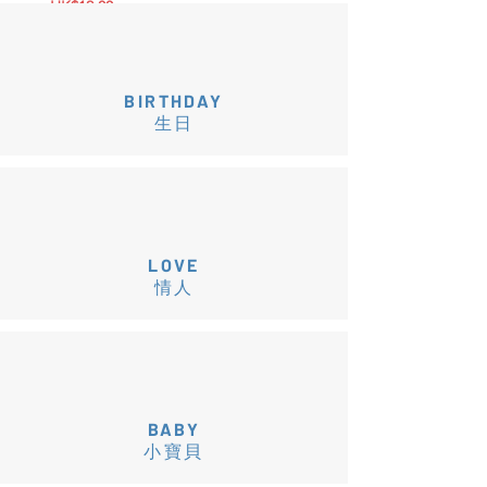
價格
HK$12.00
加到購物車
BIRTHDAY
生日
LOVE
情人
BABY
小寶貝