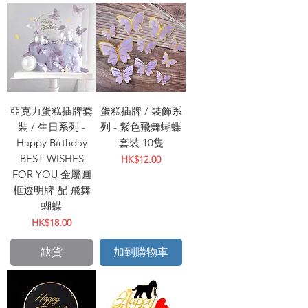
亞克力蛋糕插牌套
蛋糕插牌 / 裝飾系
裝 / 生日系列 -
列 - 紫色飛舞蝴蝶
Happy Birthday
套裝 10隻
BEST WISHES
價格
HK$12.00
FOR YOU 金屬圓
框透明牌 配 飛舞
蝴蝶
價格
HK$18.00
缺貨
加到購物車