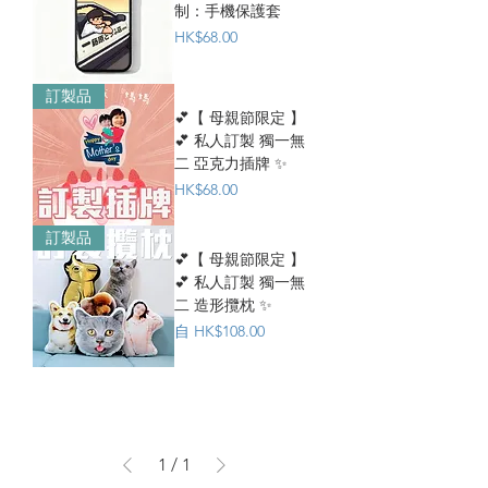
制：手機保護套
價格
HK$68.00
訂製品
💕【 母親節限定 】
💕 私人訂製 獨一無
二 亞克力插牌 ✨
價格
HK$68.00
訂製品
💕【 母親節限定 】
💕 私人訂製 獨一無
二 造形攬枕 ✨
促銷價格
自
HK$108.00
1
/
1