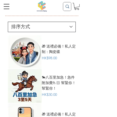
🎁 送禮必備！私人定
制：陶瓷碟
價格
HK$98.00
🐎八百里加急！急件
附加費🫰🏻 幫緊你！
幫緊你！
價格
HK$30.00
🎁 送禮必備！私人定