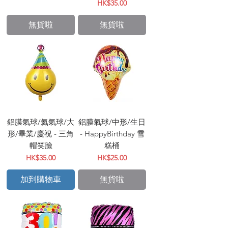
價格
HK$35.00
無貨啦
無貨啦
鋁膜氣球/氦氣球/大
鋁膜氣球/中形/生日
形/畢業/慶祝 - 三角
- HappyBirthday 雪
帽笑臉
糕桶
價格
價格
HK$35.00
HK$25.00
加到購物車
無貨啦