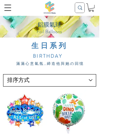
鋁膜氣球
Foil Balloons
生日系列
BIRTHDAY
滿 滿 心 意 氣 氛，締 造 他 與 她 の 回 憶