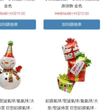
金色
身掛飾 金色
價格
促銷價格
一般價格
促銷價格
5.00
HK$19.00
HK$12.00
HK$10.00
加到購物車
加到購物車
快速瀏覽
快速瀏覽
聖誕氣球/氦氣球/大
鋁膜氣球/聖誕氣球/氦氣球/大
置 巨型鋁膜氣球 -
形/聖誕佈置 巨型鋁膜氣球 -