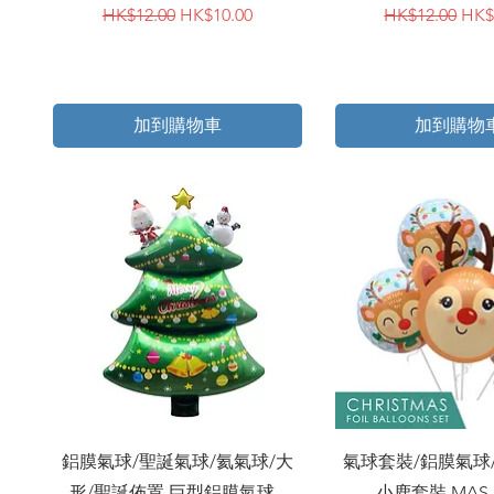
一般價格
促銷價格
一般價格
促
HK$12.00
HK$10.00
HK$12.00
HK$
加到購物車
加到購物
快速瀏覽
快速瀏覽
鋁膜氣球/聖誕氣球/氦氣球/大
氣球套裝/鋁膜氣球
形/聖誕佈置 巨型鋁膜氣球 -
小鹿套裝 MAS-