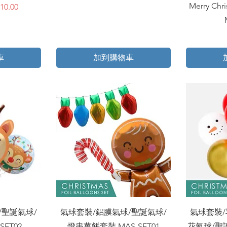
Merry C
銷價格
10.00
車
加到購物車
快速瀏覽
/聖誕氣球/
氣球套裝/鋁膜氣球/聖誕氣球/
氣球套裝/
SET02
燈串薑餅套裝 MAS-SET01
花氣球/聖