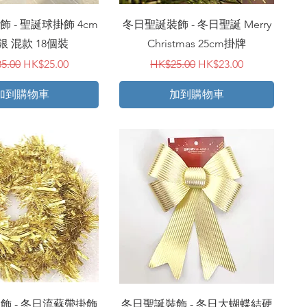
快速瀏覽
快速瀏覽
 - 聖誕球掛飾 4cm
冬日聖誕裝飾 - 冬日聖誕 Merry
銀 混款 18個裝
Christmas 25cm掛牌
價格
促銷價格
一般價格
促銷價格
5.00
HK$25.00
HK$25.00
HK$23.00
加到購物車
加到購物車
快速瀏覽
快速瀏覽
飾 - 冬日流蘇帶掛飾
冬日聖誕裝飾 - 冬日大蝴蝶結硬