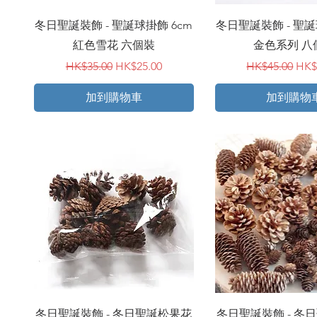
快速瀏覽
快速瀏覽
冬日聖誕裝飾 - 聖誕球掛飾 6cm
冬日聖誕裝飾 - 聖誕
紅色雪花 六個裝
金色系列 八
一般價格
促銷價格
一般價格
促
HK$35.00
HK$25.00
HK$45.00
HK$
加到購物車
加到購物
快速瀏覽
快速瀏覽
冬日聖誕裝飾 - 冬日聖誕松果花
冬日聖誕裝飾 - 冬