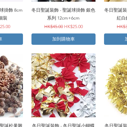
快速瀏覽
球掛飾 8cm
冬日聖誕裝飾 - 聖誕球掛飾 銀色
冬日聖誕裝飾
個裝
系列 12cm+6cm
紅白
銷價格
一般價格
促銷價格
一般
25.00
HK$45.00
HK$25.00
HK$3
車
加到購物車
快速瀏覽
日聖誕松果雜
冬日聖誕裝飾 - 冬日聖誕小蝴蝶
冬日聖誕裝