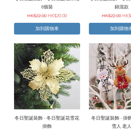
8個裝
錦混款
一般價格
促銷價格
一般價格
促
HK$22.00
HK$20.00
HK$22.00
HK$
加到購物車
加到購物
快速瀏覽
快速瀏覽
冬日聖誕裝飾 - 冬日聖誕花雪花
冬日聖誕裝飾 - 掛
掛飾
雪人 老