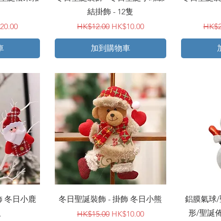
結掛飾 - 12隻
銷價格
一般價格
促銷價格
一般
20.00
HK$12.00
HK$10.00
HK$2
車
加到購物車
快速瀏覽
飾 冬日小鹿
冬日聖誕裝飾 - 掛飾 冬日小熊
鋁膜氣球/
人
形/聖誕佈
一般價格
促銷價格
HK$15.00
HK$10.00