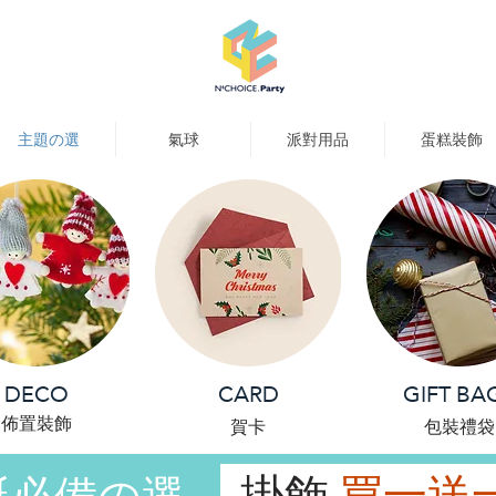
主題の選
氣球
派對用品
蛋糕裝飾
DECO
CARD
GIFT BA
​佈置裝飾
​賀卡
包裝禮袋
掛飾
買一送