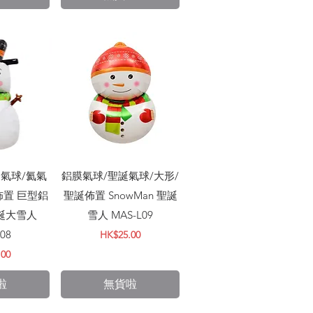
瀏覽
快速瀏覽
氣球/氦氣
鋁膜氣球/聖誕氣球/大形/
佈置 巨型鋁
聖誕佈置 SnowMan 聖誕
聖誕大雪人
雪人 MAS-L09
08
價格
HK$25.00
.00
啦
無貨啦