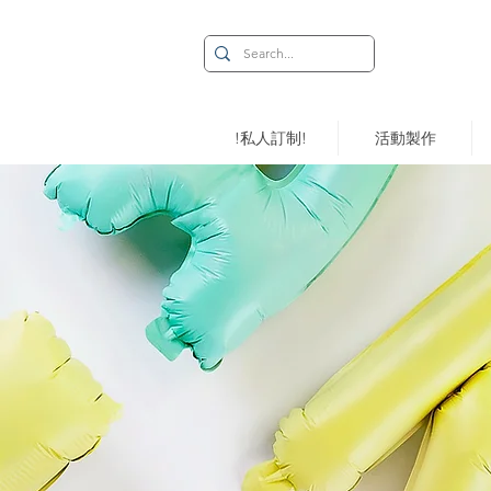
!私人訂制!
活動製作