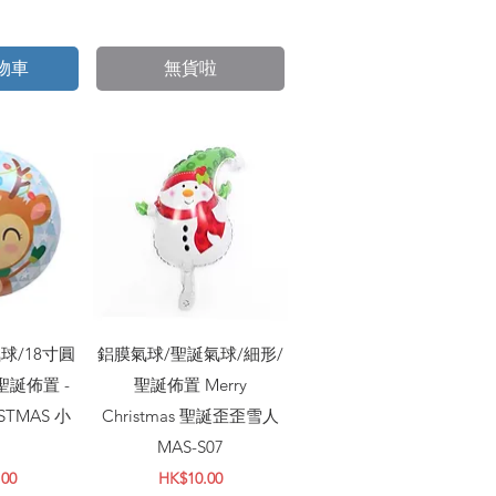
物車
無貨啦
瀏覽
快速瀏覽
球/18寸圓
鋁膜氣球/聖誕氣球/細形/
聖誕佈置 -
聖誕佈置 Merry
ISTMAS 小
Christmas 聖誕歪歪雪人
MAS-S07
價格
.00
HK$10.00