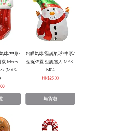
瀏覽
快速瀏覽
氣球/中形/
鋁膜氣球/聖誕氣球/中形/
 Merry
聖誕佈置 聖誕雪人 MAS-
ock (MAS-
M04
)
價格
HK$25.00
.00
啦
無貨啦