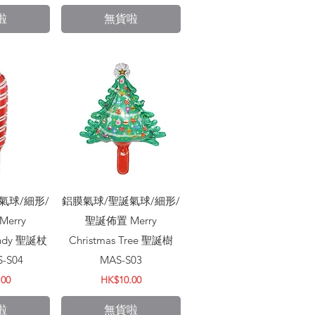
啦
無貨啦
瀏覽
快速瀏覽
氣球/細形/
鋁膜氣球/聖誕氣球/細形/
erry
聖誕佈置 Merry
andy 聖誕杖
Christmas Tree 聖誕樹
-S04
MAS-S03
價格
.00
HK$10.00
啦
無貨啦