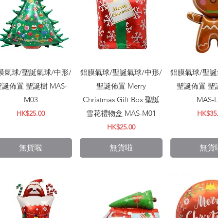
快速瀏覽
快速瀏覽
快速
膜氣球/聖誕氣球/中形/
鋁膜氣球/聖誕氣球/中形/
鋁膜氣球/聖誕
誕佈置 聖誕樹 MAS-
聖誕佈置 Merry
聖誕佈置 聖
M03
Christmas Gift Box 聖誕
MAS-L
價格
雪花禮物盒 MAS-M01
價格
HK$25.00
HK$35
價格
HK$25.00
無貨啦
無貨啦
無貨