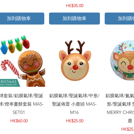
價格
HK$35.00
加到購物車
加到購物車
加到購
快速瀏覽
快速瀏覽
快速
球套裝/鋁膜氣球/聖誕
鋁膜氣球/聖誕氣球/中形/
鋁膜氣球/氦氣
球/燈串薑餅套裝 MAS-
聖誕佈置 小鹿頭 MAS-
形/聖誕氣球 
SET01
M16
MERRY CHR
價格
價格
鹿
HK$60.00
HK$25.00
價格
HK$25