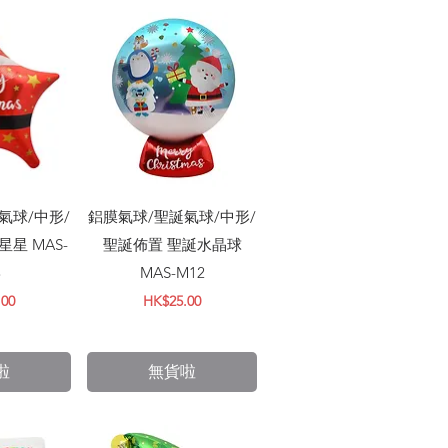
瀏覽
快速瀏覽
氣球/中形/
鋁膜氣球/聖誕氣球/中形/
星 MAS-
聖誕佈置 聖誕水晶球
3
MAS-M12
價格
.00
HK$25.00
啦
無貨啦