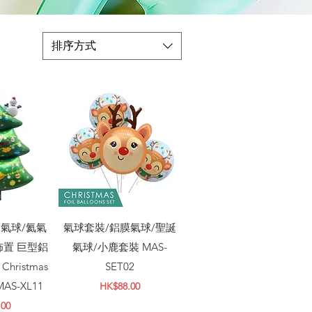
排序方式
瀏覽
快速瀏覽
氣球/氦氣
氣球套裝/鋁膜氣球/聖誕
佈置 巨型鋁
氣球/小鹿套裝 MAS-
Christmas
SET02
AS-XL11
價格
HK$88.00
.00