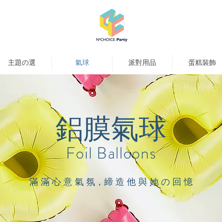
主題の選
氣球
派對用品
蛋糕裝飾
鋁膜氣球
Foil Balloons
滿 滿 心 意 氣 氛，締 造 他 與 她 の 回 憶