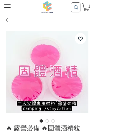
🔥 露營必備 🔥固體酒精粒