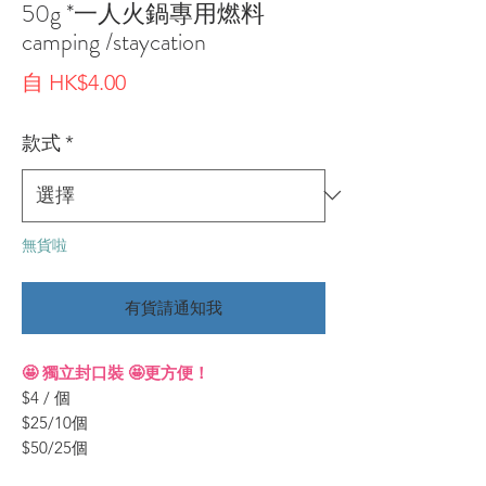
50g *一人火鍋專用燃料
camping /staycation
促
自
HK$4.00
銷
款式
*
價
格
無貨啦
有貨請通知我
🤩 獨立封口裝 🤩更方便！
$4 / 個
$25/10個
$50/25個