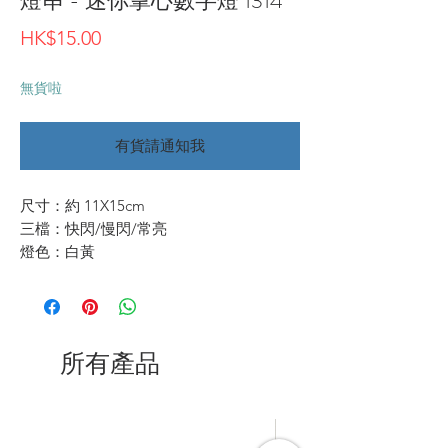
燈串 - 迷你掌心數字燈 1314
價
HK$15.00
格
無貨啦
有貨請通知我
尺寸：約 11X15cm
三檔：快閃/慢閃/常亮
燈色：白黃
所有產品