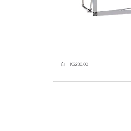
拉
促銷價格
自
HK$280.00
網
式
背
架