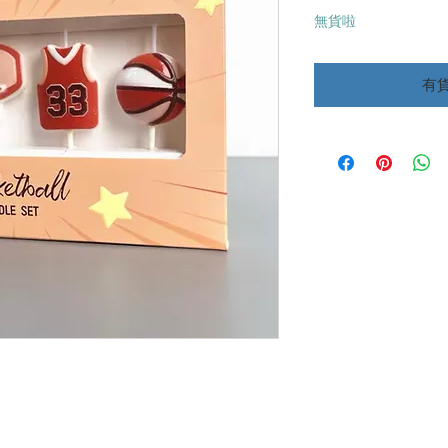
格
無貨啦
有