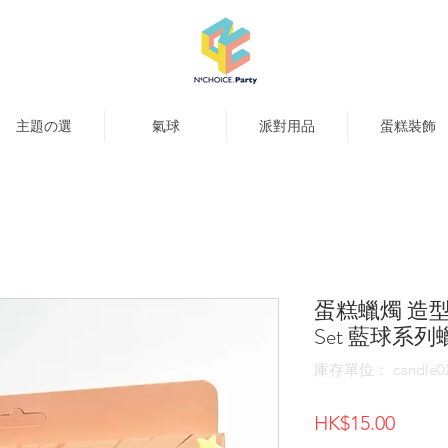
主題の選
氣球
派對用品
蛋糕裝飾
蛋糕蠟燭 造型蠟燭 -
Set 藍球系
庫存單位： candle0
價
HK$15.00