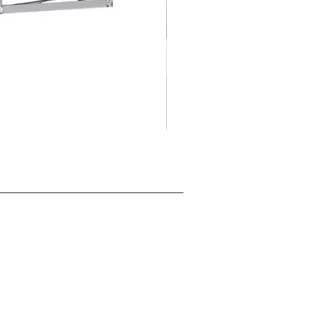
摺
促銷價格
自
HK$125.00
疊
式
背
景
展
板
架