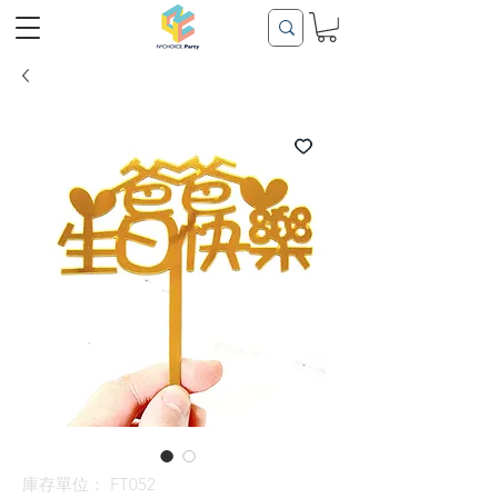
庫存單位： FT052