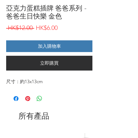
亞克力蛋糕插牌 爸爸系列 -
爸爸生日快樂 金色
一
促
 HK$12.00 
HK$6.00
般
銷
加入購物車
價
價
格
格
立即購買
尺寸：約13x13cm
所有產品