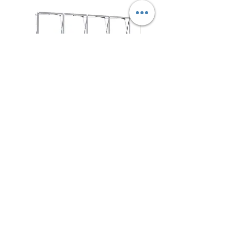
拉
摺
促銷價格
促銷價格
自
HK$280.00
自
HK$125.00
網
疊
式
式
背
背
架
景
N4Choice
展
板
北角電氣道233號城市中心
商場 地庫57-58號舖
架
Shop No.57-58, Maxi Base, No.233 Electric Road, NorthPoint
5
409 4794
WhatsApp/Phone：
©2015 by N4Choice.com