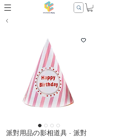
派對用品の影相道具 - 派對