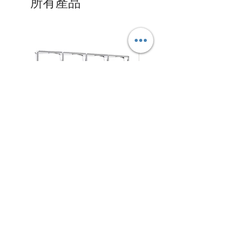
所有產品
拉
摺
促銷價格
促銷價格
自
HK$280.00
自
HK$125.00
網
疊
式
式
背
背
架
景
N4Choice
展
板
北角電氣道233號城市中心
商場 地庫57-58號舖
架
Shop No.57-58, Maxi Base, No.233 Electric Road, NorthPoint
5
409 4794
WhatsApp/Phone：