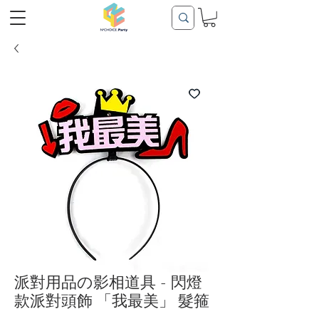
派對用品の影相道具 - 閃燈
款派對頭飾 「我最美」 髮箍