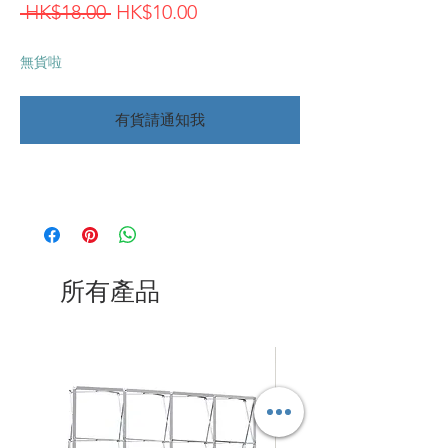
一
促
 HK$18.00 
HK$10.00
般
銷
無貨啦
價
價
格
格
有貨請通知我
所有產品