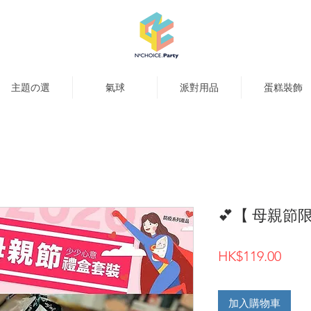
主題の選
氣球
派對用品
蛋糕裝飾
💕【 母親節
價
HK$119.00
格
加入購物車