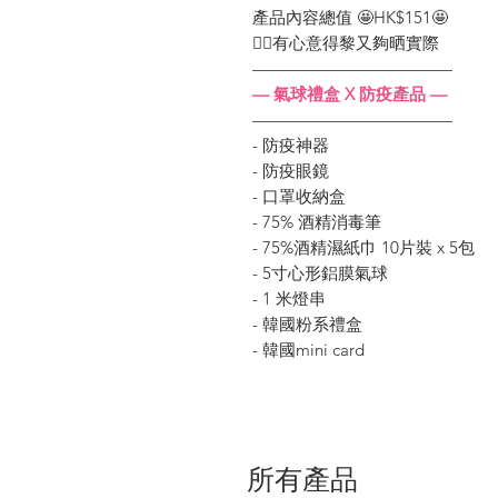
產品內容總值 🤩HK$151🤩
👍🏻有心意得黎又夠晒實際
————————————
— 氣球禮盒 X 防疫產品 —
————————————
- 防疫神器
- 防疫眼鏡
- 口罩收納盒
- 75% 酒精消毒筆
- 75%酒精濕紙巾 10片裝 x 5包
- 5寸心形鋁膜氣球
- 1 米燈串
- 韓國粉系禮盒
- 韓國mini card
所有產品