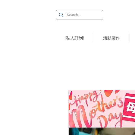
!私人訂制!
活動製作