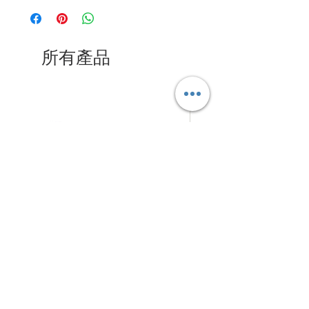
所有產品
拉
摺
促銷價格
促銷價格
自
HK$280.00
自
HK$125.00
網
疊
式
式
背
背
架
景