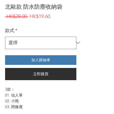
北歐款 防水防塵收納袋
一
促
 HK$28.00 
HK$19.60
般
銷
款式
*
價
價
格
格
加入購物車
立即購買
3款：
01. 仙人掌
02. 小熊
03. 間條鹿