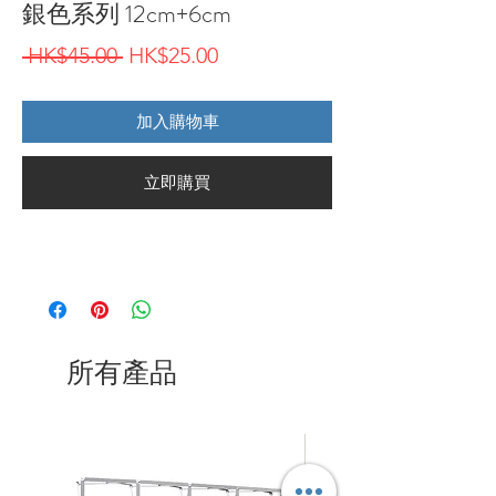
銀色系列 12cm+6cm
一
促
 HK$45.00 
HK$25.00
般
銷
加入購物車
價
價
格
格
立即購買
所有產品