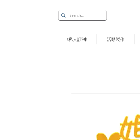
!私人訂制!
活動製作