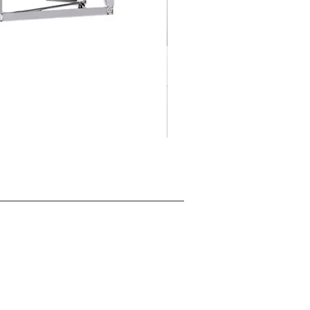
摺
促銷價格
自
HK$125.00
疊
式
背
景
展
板
架