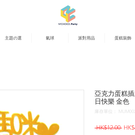
主題の選
氣球
派對用品
蛋糕裝飾
亞克力蛋糕插牌
日快樂 金色
庫存單位： MUM00
一
 HK$12.00 
HK$