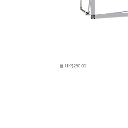
拉
促銷價格
自
HK$280.00
網
式
背
架