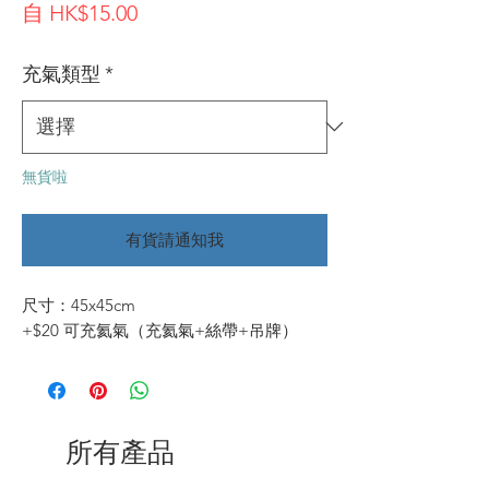
促
自
HK$15.00
銷
充氣類型
*
價
格
無貨啦
有貨請通知我
尺寸：45x45cm
+$20 可充氦氣（充氦氣+絲帶+吊牌）
所有產品