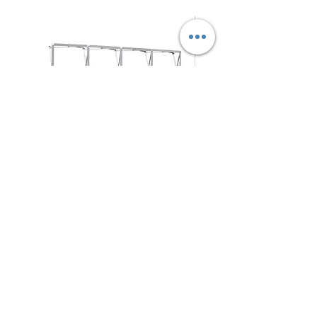
拉
摺
促銷價格
促銷價格
自
HK$280.00
自
HK$125.00
網
疊
式
式
背
背
架
景
N4Choice
展
板
北角電氣道233號城市中心
商場 地庫57-58號舖
架
Shop No.57-58, Maxi Base, No.233 Electric Road, NorthPoint
5
409 4794
WhatsApp/Phone：