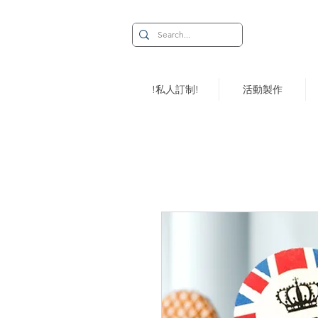
!私人訂制!
活動製作