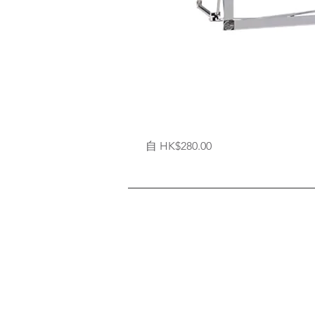
拉
促銷價格
自
HK$280.00
網
式
背
架