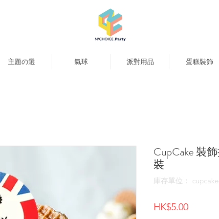
主題の選
氣球
派對用品
蛋糕裝飾
CupCake 裝
裝
庫存單位： cupcake-
價
HK$5.00