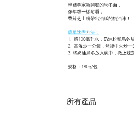
韓國李家新開發的烏冬面，
像年糕一樣耐嚼，
香辣芝士粉帶出油膩的奶油味！
簡單速煮方法：
1. 將100毫升水，奶油粉和烏
2. 高溫炒一分鐘，然後中火炒一
3. 將奶油烏冬放入碗中，撒上辣
規格：180g/包
所有產品