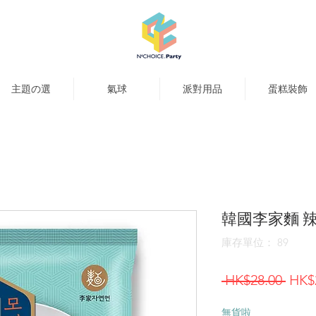
主題の選
氣球
派對用品
蛋糕裝飾
韓國李家麵 
庫存單位： 89
一
 HK$28.00 
HK$
般
無貨啦