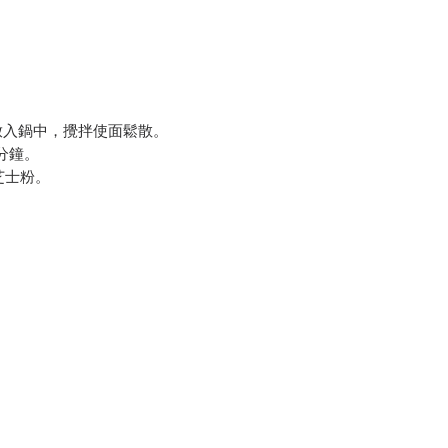
冬放入鍋中，攪拌使面鬆散。
分鐘。
芝士粉。