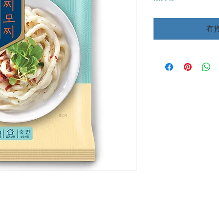
價
格
有