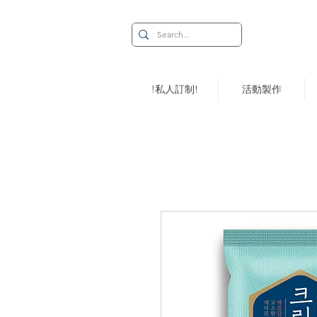
!私人訂制!
活動製作