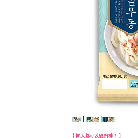
【 懶人都可以變廚神！ 】