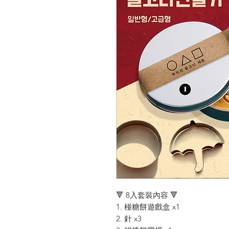
🔻 8入套裝內容 🔻
1. 椪糖餅遊戲盒 x1
2. 針 x3