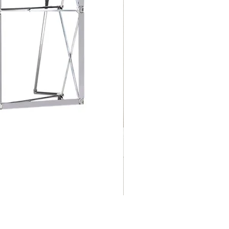
摺
促銷價格
自
HK$125.00
疊
式
背