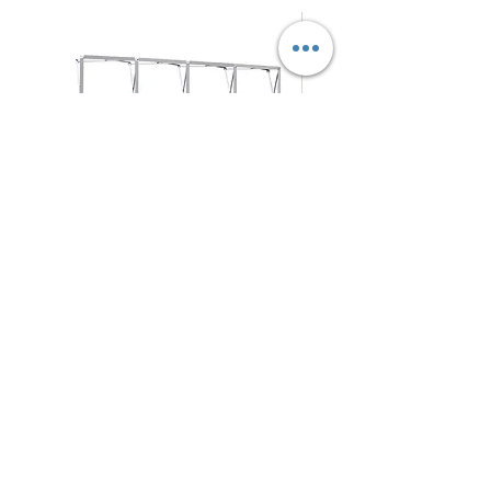
拉
摺
促銷價格
促銷價格
自
HK$280.00
自
HK$125.00
網
疊
式
式
背
背
架
景
N4Choice
展
板
北角電氣道233號城市中心
商場 地庫57-58號舖
架
Shop No.57-58, Maxi Base, No.233 Electric Road, NorthPoint
5
409 4794
WhatsApp/Phone：