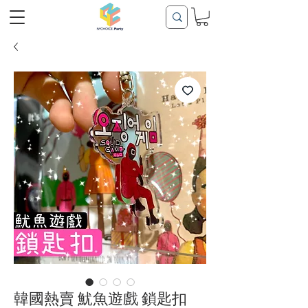
韓國熱賣 魷魚遊戲 鎖匙扣