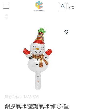
庫存單位： MAS-S05
鋁膜氣球/聖誕氣球/細形/聖