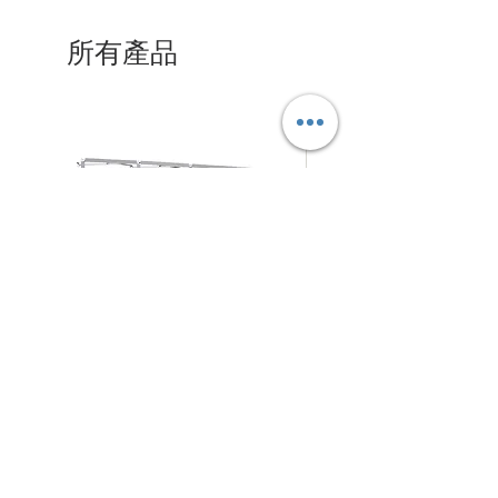
所有產品
拉
摺
促銷價格
促銷價格
自
HK$280.00
自
HK$125.00
網
疊
式
式
背
背
架
景
N4Choice
展
板