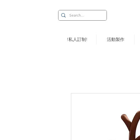
!私人訂制!
活動製作