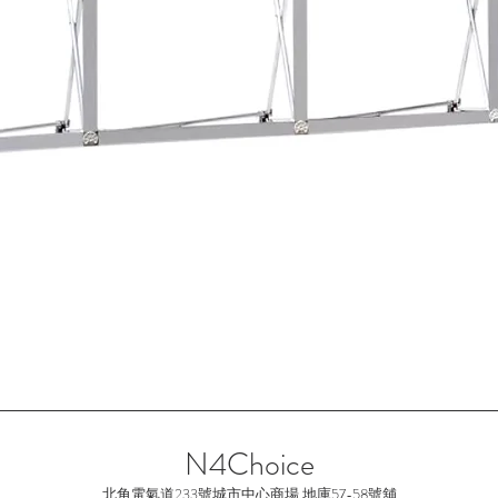
快速瀏覽
N4Choice
北角電氣道233號城市中心
商場 地庫57-58號舖