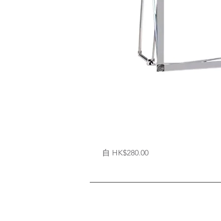
拉
促銷價格
自
HK$280.00
網
式
背
架