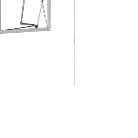
摺
促銷價格
自
HK$125.00
疊
式
背
景
展
板
架