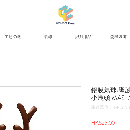
主題の選
氣球
派對用品
蛋糕裝飾
鋁膜氣球/聖
小鹿頭 MAS-
庫存單位： MAS-M1
價
HK$25.00