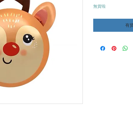
格
無貨啦
有