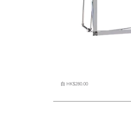
拉
促銷價格
自
HK$280.00
網
式
背
架