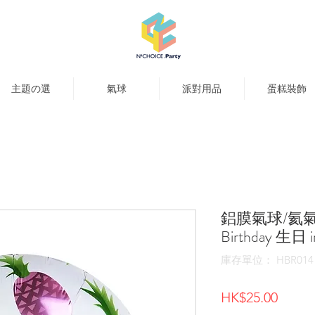
主題の選
氣球
派對用品
蛋糕裝飾
鋁膜氣球/氦氣球
Birthday 生日
庫存單位： HBR014
價
HK$25.00