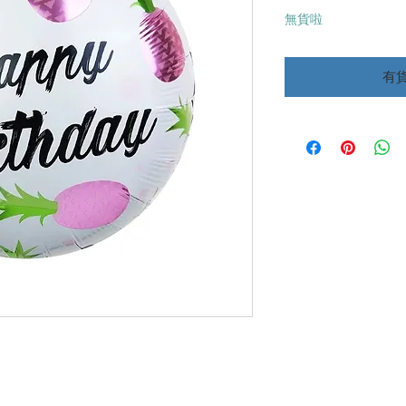
格
無貨啦
有