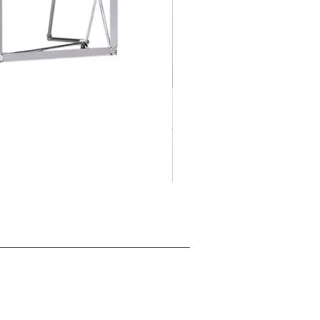
摺
促銷價格
自
HK$125.00
疊
式
背
景
展
板
架