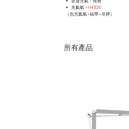
普通充氣：免費
充氦氣
+HK$28
（包充氦氣+絲帶+吊牌）
所有產品