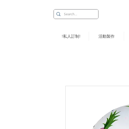
!私人訂制!
活動製作