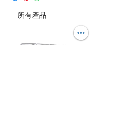
所有產品
拉
摺
促銷價格
促銷價格
自
HK$280.00
自
HK$125.00
網
疊
式
式
背
背
架
景
N4Choice
展
板