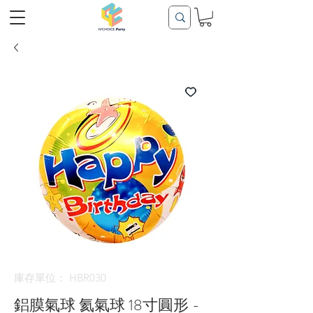
庫存單位： HBR030
鋁膜氣球 氦氣球 18寸圓形 -