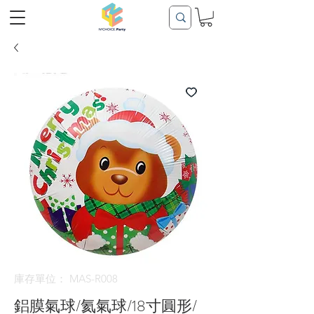
庫存單位： MAS-R008
鋁膜氣球/氦氣球/18寸圓形/