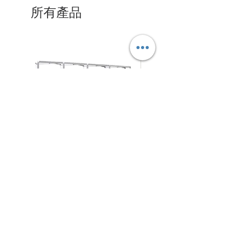
所有產品
拉
摺
促銷價格
促銷價格
自
HK$280.00
自
HK$125.00
網
疊
式
式
背
背
架
景
N4Choice
展
板
北角電氣道233號城市中心
商場 地庫57-58號舖
架
Shop No.57-58, Maxi Base, No.233 Electric Road, NorthPoint