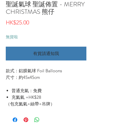
聖誕氣球 聖誕佈置 - MERRY
CHRISTMAS 熊仔
價
HK$25.00
格
無貨啦
有貨請通知我
款式：鋁膜氣球 Foil Balloons
尺寸：約45x45cm
普通充氣：免費
充氦氣 +HK$28
（包充氦氣+絲帶+吊牌）