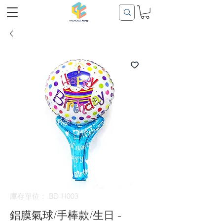
庫存單位： BD-H003
鋁膜氣球/手棒款/生日 -