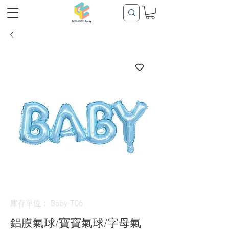
庫存單位： Baby-T06
鋁膜氣球/寶寶氣球/字母氣