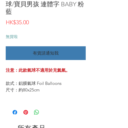
球/寶貝男孩 連體字 BABY 粉
藍
價
HK$35.00
格
無貨啦
有貨請通知我
注意：此款氣球不適用於充氦氣。
款式：鋁膜氣球 Foil Balloons
尺寸：約80x25cm