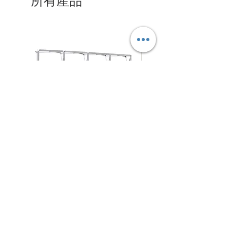
所有產品
拉
摺
促銷價格
促銷價格
自
HK$280.00
自
HK$125.00
網
疊
式
式
背
背
架
景
N4Choice
展
板
北角電氣道233號城市中心
商場 地庫57-58號舖
架
Shop No.57-58, Maxi Base, No.233 Electric Road, NorthPoint
5
409 4794
WhatsApp/Phone：