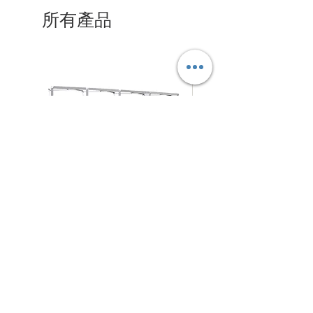
所有產品
拉
摺
促銷價格
促銷價格
自
HK$280.00
自
HK$125.00
網
疊
式
式
背
背
架
景
N4Choice
展
板
北角電氣道233號城市中心
商場 地庫57-58號舖
架
Shop No.57-58, Maxi Base, No.233 Electric Road, NorthPoint