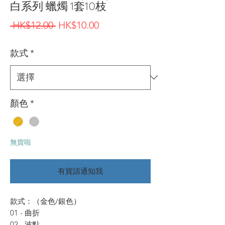
白系列 蠟燭 1套10枝
一
促
 HK$12.00 
HK$10.00
般
銷
款式
*
價
價
格
格
顏色
*
無貨啦
有貨請通知我
款式：（金色/銀色）
01 - 曲折
02 - 波點