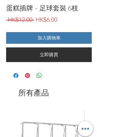
蛋糕插牌 - 足球套裝 6枝
一
促
 HK$12.00 
HK$6.00
般
銷
加入購物車
價
價
格
格
立即購買
所有產品