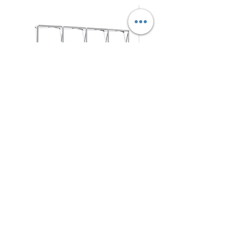
拉
摺
促銷價格
促銷價格
自
HK$280.00
自
HK$125.00
網
疊
式
式
背
背
架
景
N4Choice
展
板
北角電氣道233號城市中心
商場 地庫57-58號舖
架
Shop No.57-58, Maxi Base, No.233 Electric Road, NorthPoint
5
409 4794
WhatsApp/Phone：