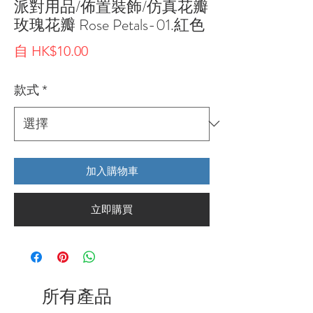
派對用品/佈置裝飾/仿真花瓣
玫瑰花瓣 Rose Petals-01.紅色
促
自
HK$10.00
銷
款式
*
價
格
加入購物車
立即購買
所有產品