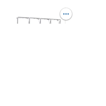
拉
摺
促銷價格
促銷價格
自
HK$280.00
自
HK$125.00
網
疊
式
式
背
背
架
景
N4Choice
展
板
北角電氣道233號城市中心
商場 地庫57-58號舖
架
Shop No.57-58, Maxi Base, No.233 Electric Road, NorthPoint
5
409 4794
WhatsApp/Phone：