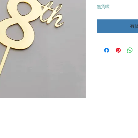
格
無貨啦
有