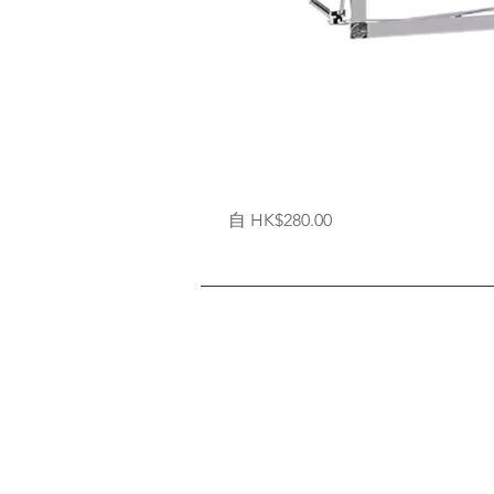
拉
促銷價格
自
HK$280.00
網
式
背
架