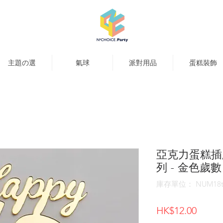
主題の選
氣球
派對用品
蛋糕裝飾
亞克力蛋糕插牌
列 - 金色歲數 1
庫存單位： NUM18t
價
HK$12.00