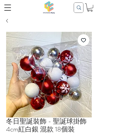
冬日聖誕裝飾 - 聖誕球掛飾
4cm紅白銀 混款 18個裝