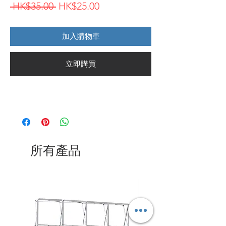
一
促
 HK$35.00 
HK$25.00
般
銷
加入購物車
價
價
格
格
立即購買
所有產品