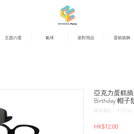
主題の選
氣球
派對用品
蛋糕裝飾
亞克力蛋糕插牌 
Birthday 
庫存單位： FT023b
價
HK$12.00