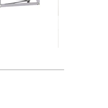
摺
促銷價格
自
HK$125.00
疊
式
背
景
展
板
架