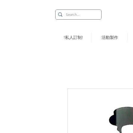
!私人訂制!
活動製作