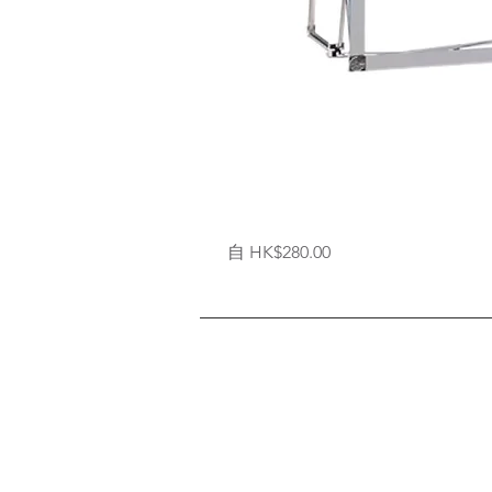
拉
促銷價格
自
HK$280.00
網
式
背
架