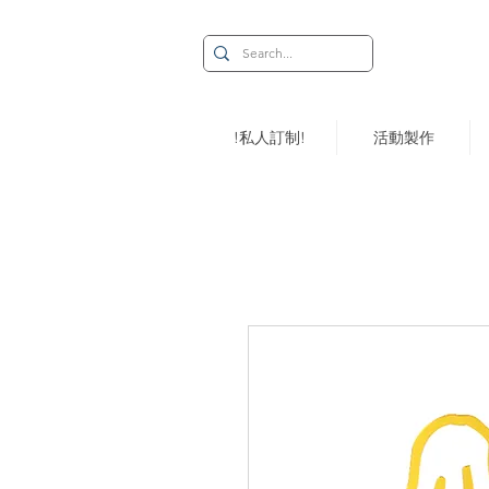
!私人訂制!
活動製作