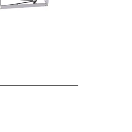
摺
促銷價格
自
HK$125.00
疊
式
背
景
展
板
架