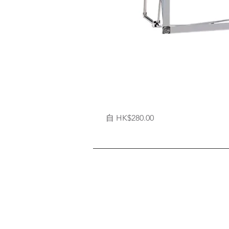
拉
促銷價格
自
HK$280.00
網
式
背
架