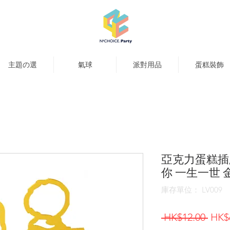
主題の選
氣球
派對用品
蛋糕裝飾
亞克力蛋糕插牌
你 一生一世 
庫存單位： LV009
一
 HK$12.00 
HK$