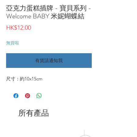
亞克力蛋糕插牌 - 寶貝系列 -
Welcome BABY 米妮蝴蝶結
價
HK$12.00
格
無貨啦
有貨請通知我
尺寸：約10x15cm
所有產品