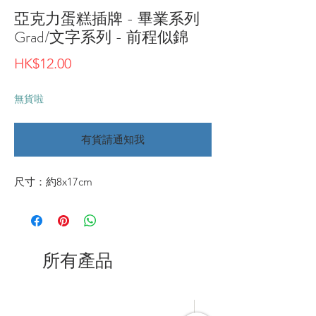
亞克力蛋糕插牌 - 畢業系列
Grad/文字系列 - 前程似錦
價
HK$12.00
格
無貨啦
有貨請通知我
尺寸：約8x17cm
所有產品