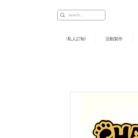
!私人訂制!
活動製作