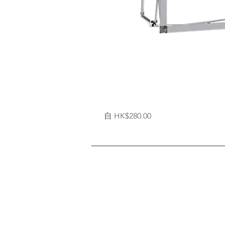
拉
促銷價格
自
HK$280.00
網
式
背
架