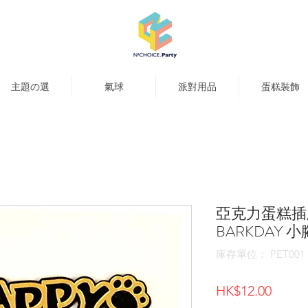
主題の選
氣球
派對用品
蛋糕裝飾
亞克力蛋糕插牌
BARKDAY 
庫存單位： PET001
價
HK$12.00