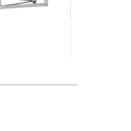
摺
促銷價格
自
HK$125.00
疊
式
背
景
展
板
架